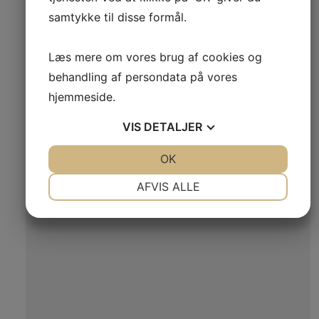
samtykke til disse formål.
Læs mere om vores brug af cookies og
behandling af persondata på vores
hjemmeside.
VIS
DETALJER
JA
NEJ
OK
JA
NEJ
NØDVENDIGE
PRÆFERENCER
AFVIS ALLE
JA
NEJ
JA
NEJ
MARKETING
STATISTIK