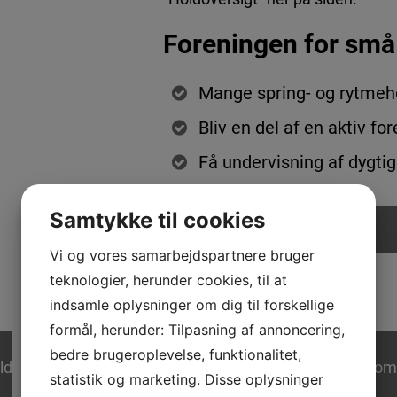
Foreningen for små
Mange spring- og rytmeho
Bliv en del af en aktiv fo
Få undervisning af dygtig
Samtykke til cookies
Bliv medlem
Vi og vores samarbejdspartnere bruger
teknologier, herunder cookies, til at
indsamle oplysninger om dig til forskellige
formål, herunder: Tilpasning af annoncering,
bedre brugeroplevelse, funktionalitet,
ld
Yoga- og Pilateshold
Fitnesshold
Voksenhold
Som
statistik og marketing. Disse oplysninger