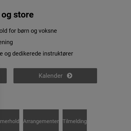
 og store
ld for børn og voksne
rening
e og dedikerede instruktører
Kalender
merhold
Arrangementer
Tilmelding