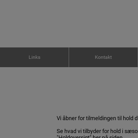
Links
Kontakt
Vi åbner for tilmeldingen til hold 
Se hvad vi tilbyder for hold i s
"Holdoversigt" her på siden.