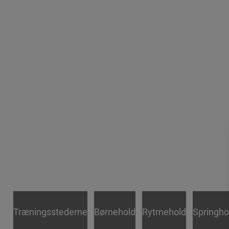
Træningsstederne
Børnehold
Rytmehold
Springho