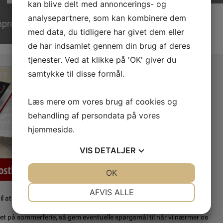
kan blive delt med annoncerings- og
analysepartnere, som kan kombinere dem
program
Pokaler i HG
med data, du tidligere har givet dem eller
de har indsamlet gennem din brug af deres
tjenester. Ved at klikke på 'OK' giver du
samtykke til disse formål.
I år modtager du en folder med vores
program for 2026/27 frem for det tidligere
blad.
Læs mere om vores brug af cookies og
Folderen husstandsomdeles i Haderslev d.
behandling af persondata på vores
5-6 august 2026. så det er der, du skal holde
hjemmeside.
øje med postkassen.
VIS
DETALJER
Er du nysgerrig på, hvad vi har af hold inden
da, så kig under menupunktet
"Holdoversigt" her på siden.
JA
NEJ
OK
JA
NEJ
NØDVENDIGE
PRÆFERENCER
Vi ønsker dig og din familie en fantastisk
AFVIS ALLE
l at byde jer velkommen i HG til efteråret.
JA
NEJ
JA
NEJ
r gået på sommerferie, så gem eventuelle spørgsmål til når vi nærmer os
MARKETING
STATISTIK