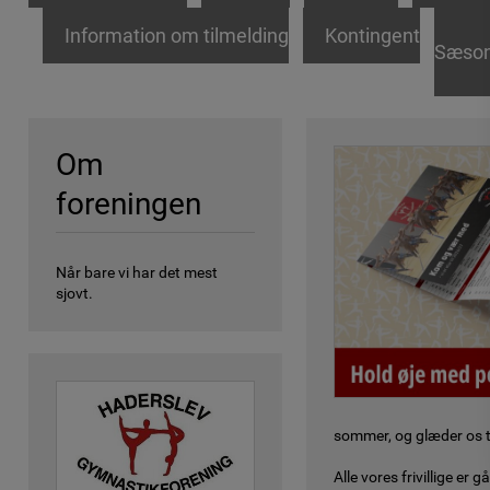
Information om tilmelding
Kontingent
Sæson
Om
foreningen
Når bare vi har det mest
sjovt.
sommer, og glæder os ti
Alle vores frivillige e